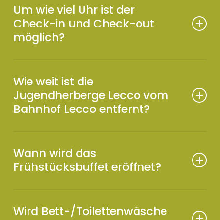
Um wie viel Uhr ist der
Check-in und Check-out
möglich?
Der Check-in ist von 14:00 bis 21:00 Uhr möglich.
Der Check-out erfolgt bis 10:00 Uhr. Wenn Sie
Wie weit ist die
besondere Bedürfnisse haben, kontaktieren Sie
Jugendherberge Lecco vom
uns bitte und wir werden sehen, wie wir Ihnen
Bahnhof Lecco entfernt?
helfen können!
Etwa 1,5 km, 15 Minuten zu Fuß.
Wann wird das
Frühstücksbuffet eröffnet?
Das Buffet (süß und herzhaft) ist täglich von 7.00
bis 10.00 Uhr geöffnet und befindet sich im
Wird Bett-/Toilettenwäsche