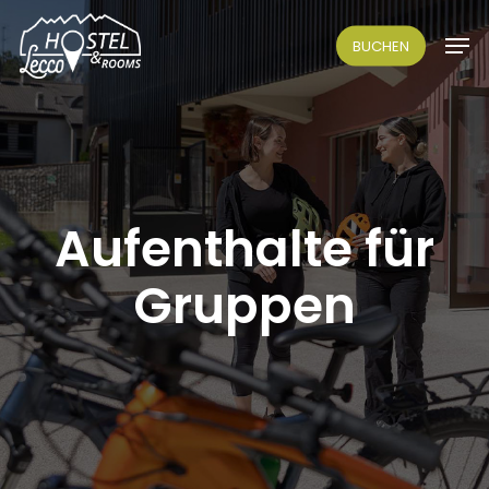
Skip
Men
to
BUCHEN
main
content
Aufenthalte für
Gruppen