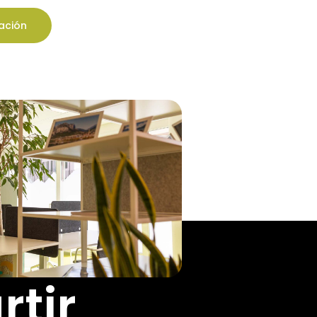
mación
tir