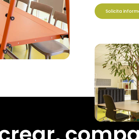
Solicita infor
crear,
compar