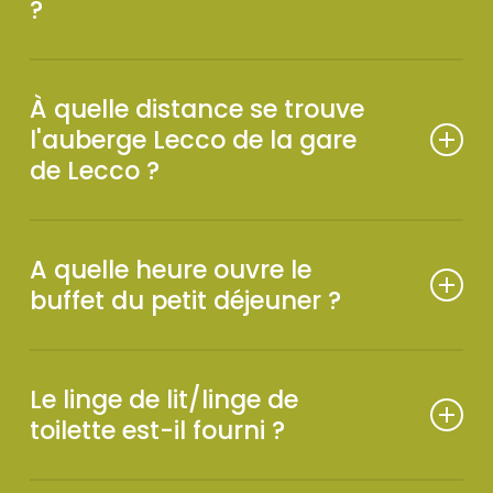
?
L’enregistrement est possible de 14h00 à 21h00. Le
départ s’effectue avant 10h00. Si vous avez des
À quelle distance se trouve
besoins particuliers, contactez-nous et nous
l'auberge Lecco de la gare
verrons comment vous aider !
de Lecco ?
Environ 1,5 km, 15 minutes à pied.
A quelle heure ouvre le
buffet du petit déjeuner ?
Le buffet (sucré et salé) est ouvert tous les jours
de 7h00 à 10h00 et se situe au rez-de-chaussée.
Le linge de lit/linge de
toilette est-il fourni ?
Oui, toutes nos chambres sont équipées de draps