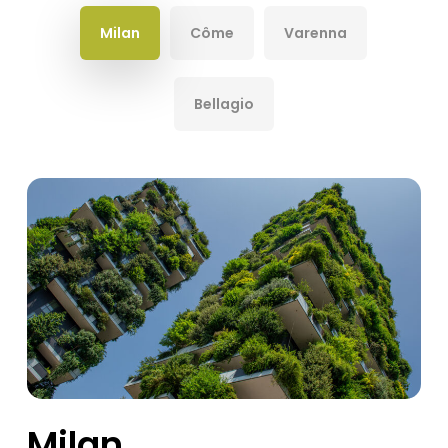
Milan
Côme
Varenna
Bellagio
Milan