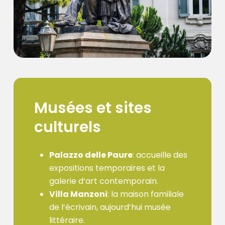
Musées
et
sites
culturels
Palazzo delle Paure
: accueille des
expositions temporaires et la
galerie d’art contemporain.
Villa Manzoni
: la maison familiale
de l’écrivain, aujourd’hui musée
littéraire.