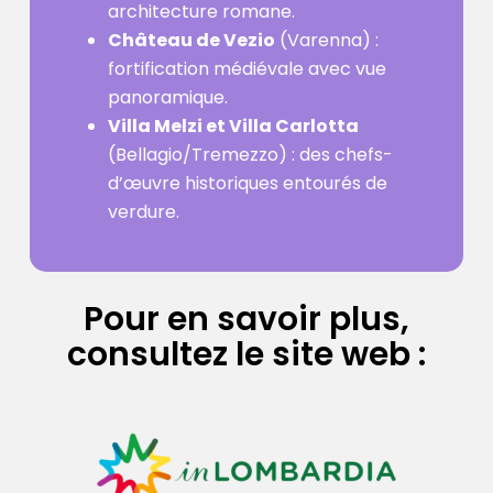
architecture romane.
Château de Vezio
(Varenna) :
fortification médiévale avec vue
panoramique.
Villa Melzi et Villa Carlotta
(Bellagio/Tremezzo) : des chefs-
d’œuvre historiques entourés de
verdure.
Pour en savoir plus,
consultez le site web :